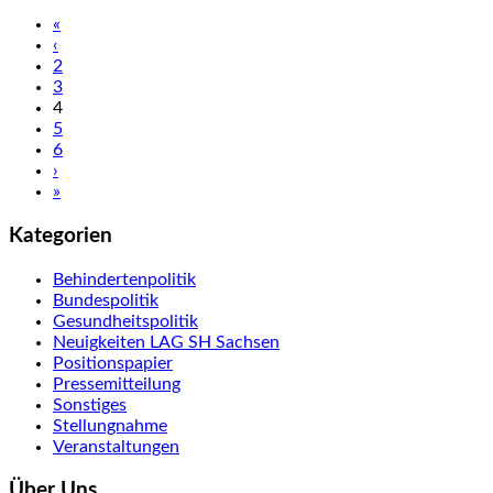
«
‹
2
3
4
5
6
›
»
Kategorien
Behindertenpolitik
Bundespolitik
Gesundheitspolitik
Neuigkeiten LAG SH Sachsen
Positionspapier
Pressemitteilung
Sonstiges
Stellungnahme
Veranstaltungen
Über Uns