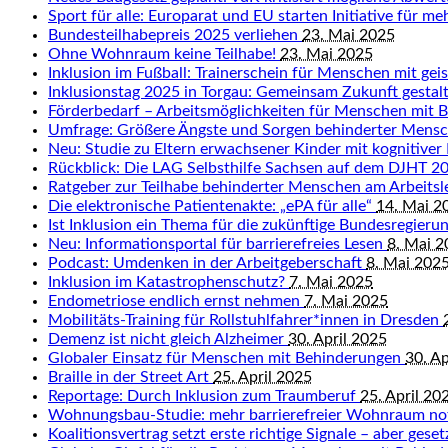
Sport für alle: Europarat und EU starten Initiative für me
Bundesteilhabepreis 2025 verliehen
23. Mai 2025
Ohne Wohnraum keine Teilhabe!
23. Mai 2025
Inklusion im Fußball: Trainerschein für Menschen mit ge
Inklusionstag 2025 in Torgau: Gemeinsam Zukunft gestal
Förderbedarf – Arbeitsmöglichkeiten für Menschen mit 
Umfrage: Größere Ängste und Sorgen behinderter Mens
Neu: Studie zu Eltern erwachsener Kinder mit kognitiver
Rückblick: Die LAG Selbsthilfe Sachsen auf dem DJHT 
Ratgeber zur Teilhabe behinderter Menschen am Arbeits
Die elektronische Patientenakte: „ePA für alle“
14. Mai 2
Ist Inklusion ein Thema für die zukünftige Bundesregieru
Neu: Informationsportal für barrierefreies Lesen
8. Mai 
Podcast: Umdenken in der Arbeitgeberschaft
8. Mai 202
Inklusion im Katastrophenschutz?
7. Mai 2025
Endometriose endlich ernst nehmen
7. Mai 2025
Mobilitäts-Training für Rollstuhlfahrer*innen in Dresden
Demenz ist nicht gleich Alzheimer
30. April 2025
Globaler Einsatz für Menschen mit Behinderungen
30. Ap
Braille in der Street Art
25. April 2025
Reportage: Durch Inklusion zum Traumberuf
25. April 20
Wohnungsbau-Studie: mehr barrierefreier Wohnraum n
Koalitionsvertrag setzt erste richtige Signale – aber gese