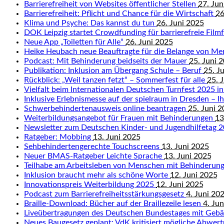
Barrierefreiheit von Websites öffentlicher Stellen
27. Jun
Barrierefreiheit: Pflicht und Chance für die Wirtschaft
26
Klima und Psyche: Das kannst du tun
26. Juni 2025
DOK Leipzig startet Crowdfunding für barrierefreie Fil
Neue App „Toiletten für Alle“
26. Juni 2025
Heike Heubach neue Beauftragte für die Belange von M
Podcast: Mit Behinderung beidseits der Mauer
25. Juni 
Publikation: Inklusion am Übergang Schule – Beruf
25. J
Rückblick: „Weil tanzen fetzt“ – Sommerfest für alle
25. 
Vielfalt beim Internationalen Deutschen Turnfest 2025 in
Inklusive Erlebnismesse auf der spielraum in Dresden – Ihr
Schwerbehindertenausweis online beantragen
25. Juni 
Weiterbildungsangebot für Frauen mit Behinderungen
13
Newsletter zum Deutschen Kinder- und Jugendhilfetag 
Ratgeber: Mobbing
13. Juni 2025
Sehbehindertengerechte Touchscreens
13. Juni 2025
Neuer BMAS-Ratgeber Leichte Sprache
13. Juni 2025
Teilhabe am Arbeitsleben von Menschen mit Behinderun
Inklusion braucht mehr als schöne Worte
12. Juni 2025
Innovationspreis Weiterbildung 2025
12. Juni 2025
Podcast zum Barrierefreiheitsstärkungsgesetz
4. Juni 20
Braille-Download: Bücher auf der Braillezeile lesen
4. Ju
Liveübertragungen des Deutschen Bundestages mit Geb
Neues Baugesetz geplant: VdK kritisiert mögliche Abwert